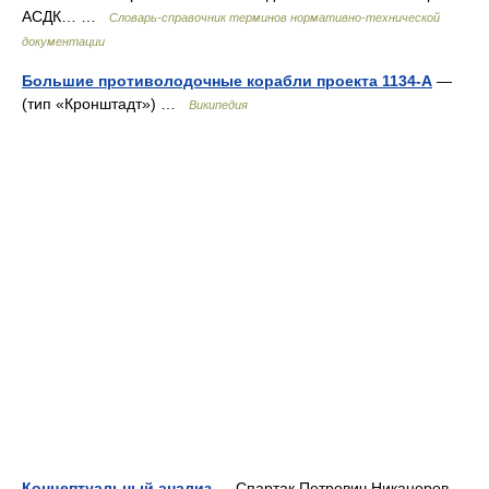
АСДК… …
Словарь-справочник терминов нормативно-технической
документации
Большие противолодочные корабли проекта 1134-А
—
(тип «Кронштадт») …
Википедия
Концептуальный анализ
— Спартак Петрович Никаноров